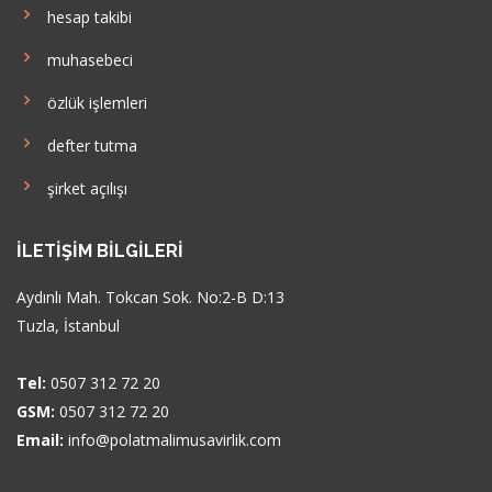
hesap takibi
muhasebeci
özlük işlemleri
defter tutma
şirket açılışı
İLETIŞIM BILGILERI
Aydınlı Mah. Tokcan Sok. No:2-B D:13
Tuzla, İstanbul
Tel:
0507 312 72 20
GSM:
0507 312 72 20
Email:
info@polatmalimusavirlik.com