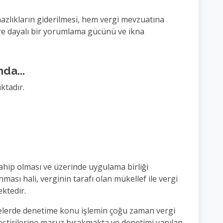
azlıkların giderilmesi, hem vergi mevzuatına
re dayalı bir yorumlama gücünü ve ikna
da...
ktadır.
ahip olması ve üzerinde uygulama birliği
sı hali, verginin tarafı olan mükellef ile vergi
ektedir.
melerde denetime konu işlemin çoğu zaman vergi
ştirilerine maruz bırakmakta ve denetimi yapılan