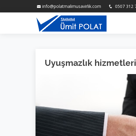
info@polatmalimusavirlik.com
0507 312 
Uyuşmazlık hizmetler