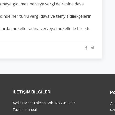
laşmaya gidilmesine veya vergi dairesine dava
inde her türlü vergi dava ve temyiz dilekçelerini
larda mükellef adına ve/veya mükellefle birlikte
İLETIŞIM BILGILERI
Po
Aydınlı Mah. Tokcan Sok. No:2-B D:13
An
Tuzla, İstanbul
uz