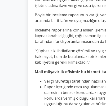
işletme adına ilave vergi ve ceza içeren
Böyle bir inceleme raporunun varlığı verg
arasında bir itilafın ve uyuşmazlığın ol
İnceleme raporlarına konu edilen işleml
kaynaklanabildiği gibi, çoğu zaman ilgil
tarafından farklı yorumlanmasından da
"Şüphesiz ki ihtilafların çözümü ve uyuş
hakimiyet, hem de bu alandaki birikimle
kabiliyetini gerekli kılmaktadır."
Mali müşavirlik ofisimiz bu hizmet k
Vergi Müfettişi tarafından hazırla
Rapor içeriğinde ceza uygulanması
dairesinin benzer konulardaki uy
konularda vermiş olduğu kararları
uygunluğunu da sorgular ve bütün