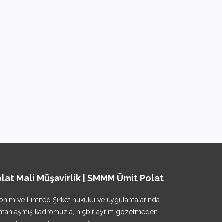
lat Mali Müşavirlik | SMMM Ümit Polat
onim ve Limited Şirket hukuku ve uygulamalarında
manlaşmış kadromuzla, hiçbir ayrım gözetmeden