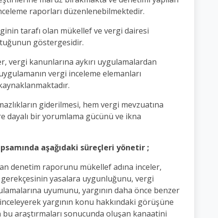
 inceleme raporları düzenlenebilmektedir.
inin tarafı olan mükellef ve vergi dairesi
uştuğunun göstergesidir.
er, vergi kanunlarına aykırı uygulamalardan
i uygulamanın vergi inceleme elemanları
 kaynaklanmaktadır.
mazlıkların giderilmesi, hem vergi mevzuatına
re dayalı bir yorumlama gücünü ve ikna
apsamında aşağıdaki süreçleri yönetir ;
nan denetim raporunu mükellef adına inceler,
 gerekçesinin yasalara uygunluğunu, vergi
gulamalarına uyumunu, yargının daha önce benzer
 inceleyerek yargının konu hakkındaki görüşüne
 bu araştırmaları sonucunda oluşan kanaatini